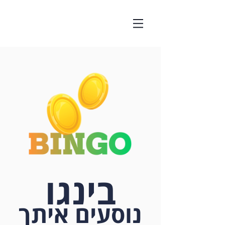
בינגו
נוסעים א
יתך